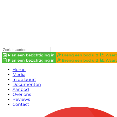
Plan een bezichtiging in
Breng een bod uit!
Waard
Plan een bezichtiging in
Breng een bod uit!
Waard
Home
Media
In de buurt
Documenten
Aanbod
Over ons
Reviews
Contact