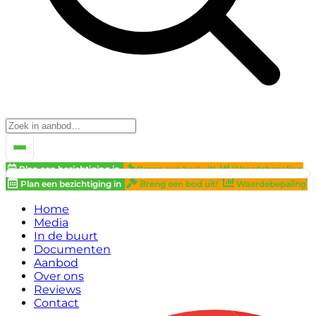
Plan een bezichtiging in
Breng een bod uit!
Waardebepaling
Plan een bezichtiging in
Breng een bod uit!
Waardebepaling
Home
Media
In de buurt
Documenten
Aanbod
Over ons
Reviews
Contact