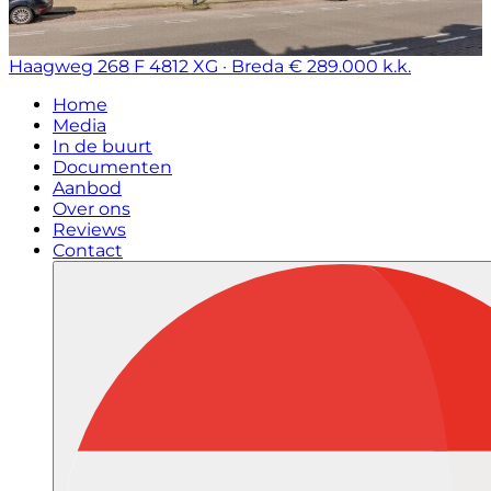
Haagweg 268 F
4812 XG · Breda
€ 289.000 k.k.
Home
Media
In de buurt
Documenten
Aanbod
Over ons
Reviews
Contact