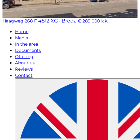
4812 XG · Breda
Haagweg 268 F
€ 289.000 k.k.
Home
Media
In the area
Documents
Offering
About us
Reviews
Contact